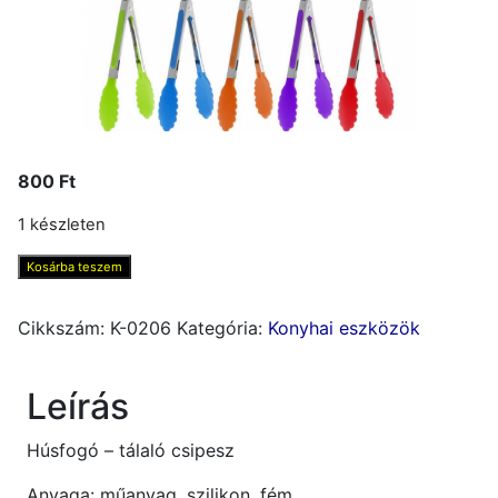
800
Ft
1 készleten
Tálaló
Kosárba teszem
húscsipesz
mennyiség
Cikkszám:
K-0206
Kategória:
Konyhai eszközök
Leírás
Húsfogó – tálaló csipesz
Anyaga: műanyag, szilikon, fém