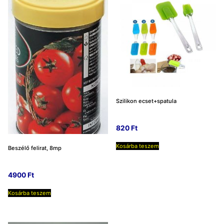
Szilikon ecset+spatula
820
Ft
Kosárba teszem
Beszélő felirat, 8mp
4900
Ft
Kosárba teszem