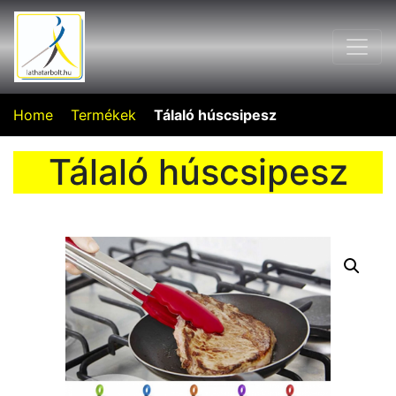
Home
Termékek
Tálaló húscsipesz
Tálaló húscsipesz