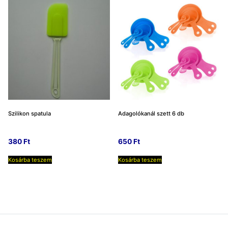
Szilikon spatula
Adagolókanál szett 6 db
380
Ft
650
Ft
Kosárba teszem
Kosárba teszem