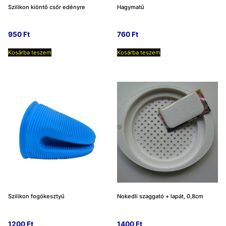
Szilikon kiöntő csőr edényre
Hagymatű
950
Ft
760
Ft
Kosárba teszem
Kosárba teszem
Szilikon fogókesztyű
Nokedli szaggató + lapát, 0,8cm
1200
Ft
1400
Ft