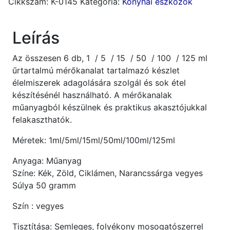
Cikkszám:
K-0145
Kategória:
Konyhai eszközök
db
mennyiség
Leírás
Az összesen 6 db, 1 / 5 / 15 / 50 / 100 / 125 ml
űrtartalmú mérőkanalat tartalmazó készlet
élelmiszerek adagolására szolgál és sok étel
készítésénél használható. A mérőkanalak
műanyagból készülnek és praktikus akasztójukkal
felakaszthatók.
Méretek: 1ml/5ml/15ml/50ml/100ml/125ml
Anyaga: Műanyag
Színe: Kék, Zöld, Ciklámen, Narancssárga vegyes
Súlya 50 gramm
Szín : vegyes
Tisztítása: Semleges, folyékony mosogatószerrel