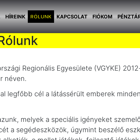
L
HÍREINK
RÓLUNK
KAPCSOLAT
FIÓKOM
PÉNZTÁ
Rólunk
rszági Regionális Egyesülete (VGYKE) 201
ár néven.
l legfőbb cél a látássérült emberek minde
zunk, melyek a speciális igényeket szemelő
rincét a segédeszközök, úgymint beszélő esz