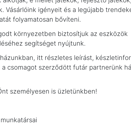
alkotják, e mellet játékok, fejlesztő játékok
. Vásárlóink igényeit és a legújabb trendek
atát folyamatosan bővíteni.
godt környezetben biztosítjuk az eszközök
léséhez segítséget nyújtunk.
ázunkban, itt részletes leírást, készletinfo
n a csomagot szerződött futár partnerünk h
Önt személyesen is üzletünkben!
 munkatársai