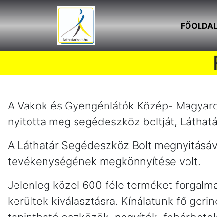
FŐOLDA
A Vakok és Gyengénlátók Közép- Magyaro
nyitotta meg segédeszköz boltját, Láthat
A Láthatár Segédeszköz Bolt megnyitásáva
tevékenységének megkönnyítése volt.
Jelenleg közel 600 féle terméket forgalma
kerültek kiválasztásra. Kínálatunk fő ge