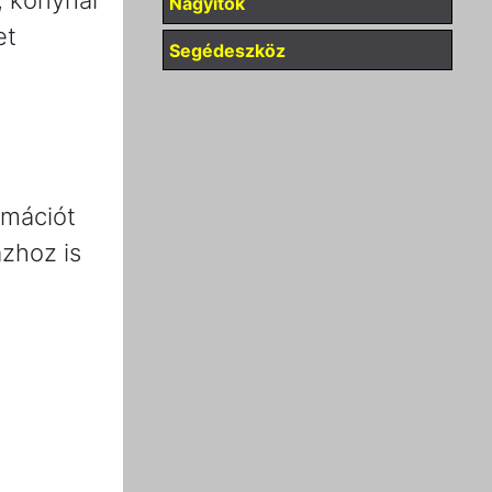
, konyhai
Nagyítók
et
Segédeszköz
rmációt
ázhoz is