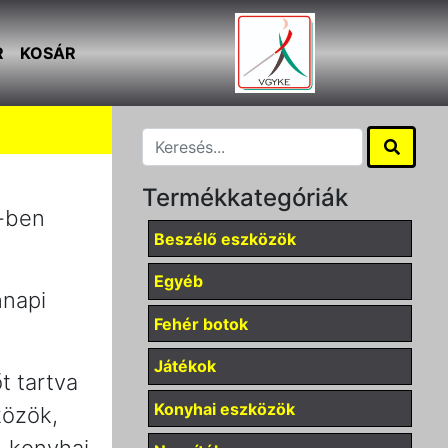
R
KOSÁR
Termékkategóriák
2-ben
Beszélő eszközök
Egyéb
nnapi
Fehér botok
Játékok
t tartva
Konyhai eszközök
közök,