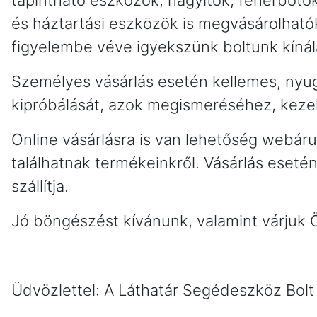
tapintható eszközök, nagyítók, fehérbotok 
és háztartási eszközök is megvásárolhatók
figyelembe véve igyekszünk boltunk kínál
Személyes vásárlás esetén kellemes, nyu
kipróbálását, azok megismeréséhez, keze
Online vásárlásra is van lehetőség webáruh
találhatnak termékeinkről. Vásárlás eseté
szállítja.
Jó böngészést kívánunk, valamint várjuk 
Üdvözlettel: A Láthatár Segédeszköz Bolt