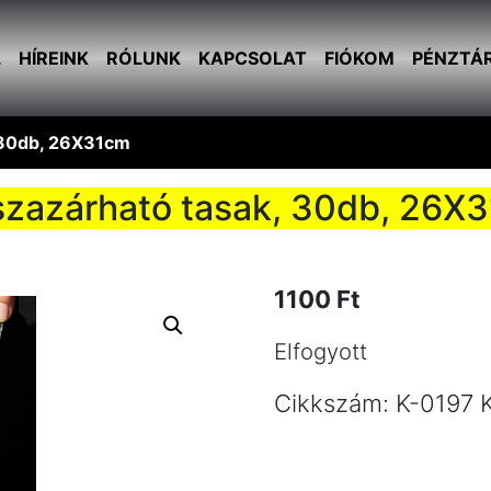
L
HÍREINK
RÓLUNK
KAPCSOLAT
FIÓKOM
PÉNZTÁ
 30db, 26X31cm
szazárható tasak, 30db, 26X
1100
Ft
Elfogyott
Cikkszám:
K-0197