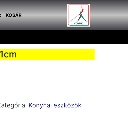
R
KOSÁR
31cm
Kategória:
Konyhai eszközök