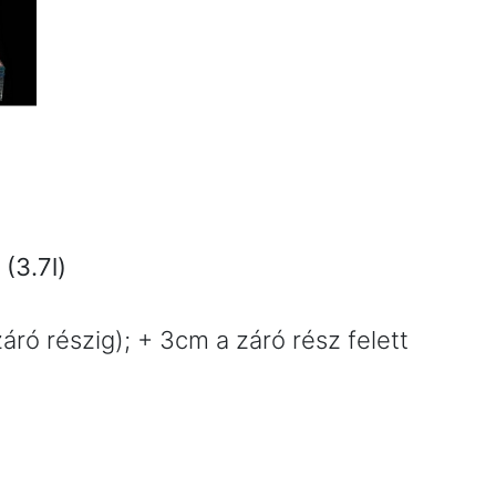
(3.7l)
ró részig); + 3cm a záró rész felett