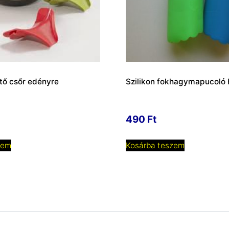
ntő csőr edényre
Szilikon fokhagymapucoló
490
Ft
zem
Kosárba teszem