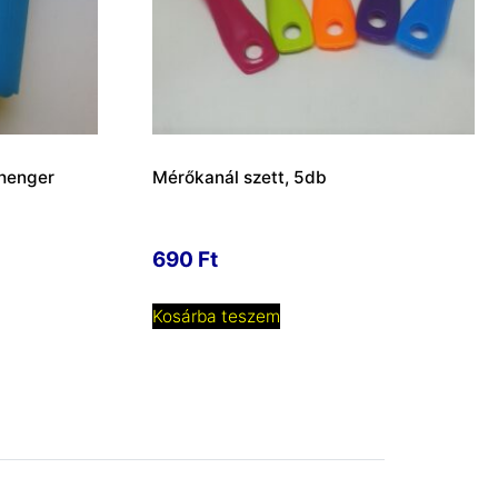
 henger
Mérőkanál szett, 5db
690
Ft
Kosárba teszem