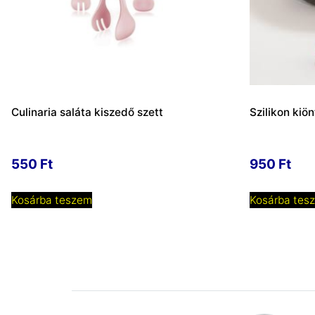
Culinaria saláta kiszedő szett
Szilikon kiö
550
Ft
950
Ft
Kosárba teszem
Kosárba tes