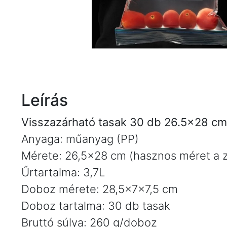
Leírás
Visszazárható tasak 30 db 26.5×28 cm 
Anyaga: műanyag (PP)
Mérete: 26,5×28 cm (hasznos méret a zá
Űrtartalma: 3,7L
Doboz mérete: 28,5x7x7,5 cm
Doboz tartalma: 30 db tasak
Bruttó súlya: 260 g/doboz