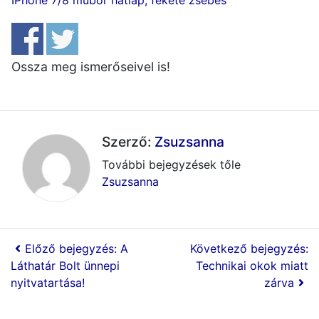
IPhone 7/8 műbőr hátlap, fekete zsebes
Ossza meg ismerőseivel is!
Szerző:
Zsuzsanna
További bejegyzések tőle
Zsuzsanna
Előző bejegyzés: A
Következő bejegyzés:
Láthatár Bolt ünnepi
Technikai okok miatt
nyitvatartása!
zárva