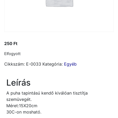
250
Ft
Elfogyott
Cikkszám:
E-0033
Kategória:
Egyéb
Leírás
A puha tapintású kendő kiválóan tisztítja
szemüvegét.
Méret:15X20cm
30C-on mosható.