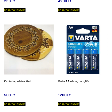
250
Ft
4200
Ft
Kosárba teszem
Kosárba teszem
Kerámia poháralátét
Varta AA elem, Longlife
500
Ft
1200
Ft
Kosárba teszem
Kosárba teszem