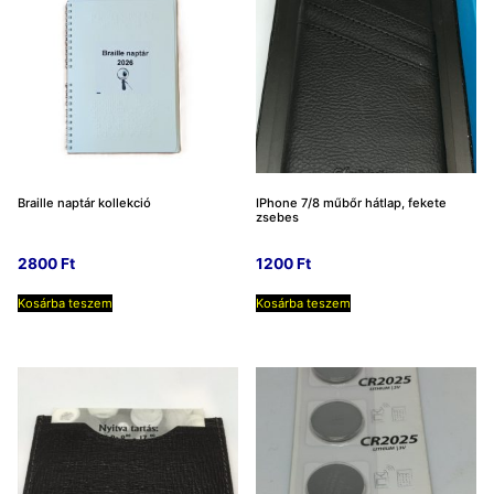
Braille naptár kollekció
IPhone 7/8 műbőr hátlap, fekete
zsebes
2800
Ft
1200
Ft
Kosárba teszem
Kosárba teszem