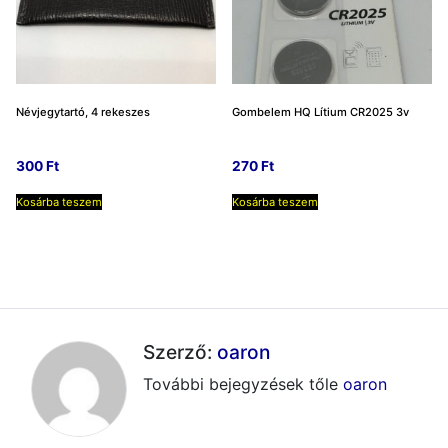
Névjegytartó, 4 rekeszes
Gombelem HQ Lítium CR2025 3v
300
Ft
270
Ft
Kosárba teszem
Kosárba teszem
Szerző:
oaron
További bejegyzések tőle
oaron