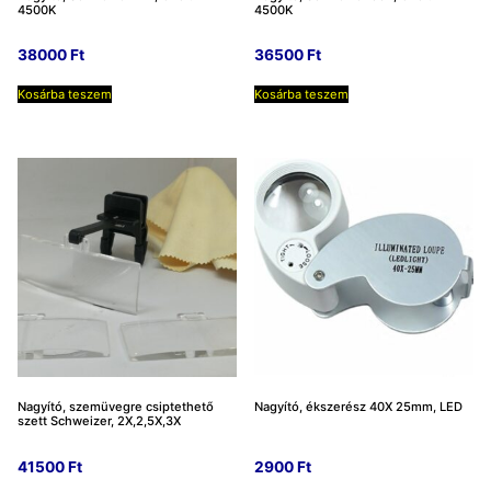
4500K
4500K
38000
Ft
36500
Ft
Kosárba teszem
Kosárba teszem
Nagyító, szemüvegre csiptethető
Nagyító, ékszerész 40X 25mm, LED
szett Schweizer, 2X,2,5X,3X
41500
Ft
2900
Ft