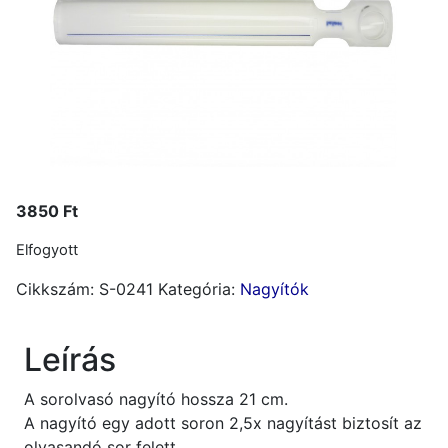
3850
Ft
Elfogyott
Cikkszám:
S-0241
Kategória:
Nagyítók
Leírás
A sorolvasó nagyító hossza 21 cm.
A nagyító egy adott soron 2,5x nagyítást biztosít az
olvasandó sor felett.