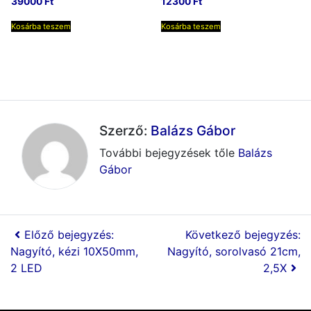
39000
Ft
12300
Ft
Kosárba teszem
Kosárba teszem
Szerző:
Balázs Gábor
További bejegyzések tőle
Balázs
Gábor
Előző bejegyzés:
Következő bejegyzés:
Nagyító, kézi 10X50mm,
Nagyító, sorolvasó 21cm,
2 LED
2,5X