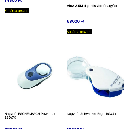
14800
Ft
VinA 3,5M digitális videónagyító
Kosárba teszem
68000
Ft
Kosárba teszem
Nagyító, ESCHENBACH Powerlux
Nagyító, Schweizer Ergo 16D/4x
28D/7X