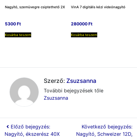
Nagyító, szemüvegre csiptethető 2X
VinA 7 digitális kézi videónagyító
5300
Ft
280000
Ft
Kosárba teszem
Kosárba teszem
Szerző:
Zsuzsanna
További bejegyzések tőle
Zsuzsanna
Előző bejegyzés:
Következő bejegyzés:
Nagyító, ékszerész 40X
Nagyító, Schweizer 12D,