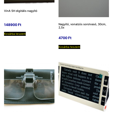
VinA 5H digitális nagyító
Nagyító, vonalzós sorolvasó, 30cm,
148900
Ft
2,5x
Kosárba teszem
4700
Ft
Kosárba teszem