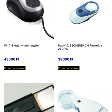
VinA-E egér videónagyító
Nagyító, ESCHENBACH Powerlux
28D/7X
43500
Ft
39000
Ft
Kosárba teszem
Kosárba teszem