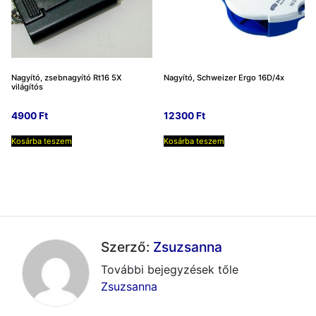
Nagyító, zsebnagyító Rt16 5X
Nagyító, Schweizer Ergo 16D/4x
világítós
4900
Ft
12300
Ft
Kosárba teszem
Kosárba teszem
Szerző:
Zsuzsanna
További bejegyzések tőle
Zsuzsanna