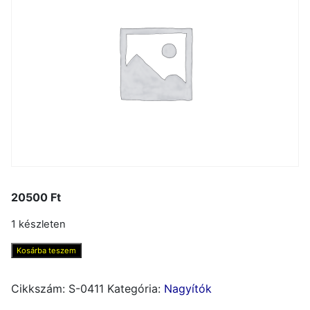
20500
Ft
1 készleten
Nagyító,
Kosárba teszem
ESCHENBACH
Mobilent
Cikkszám:
S-0411
Kategória:
Nagyítók
LED