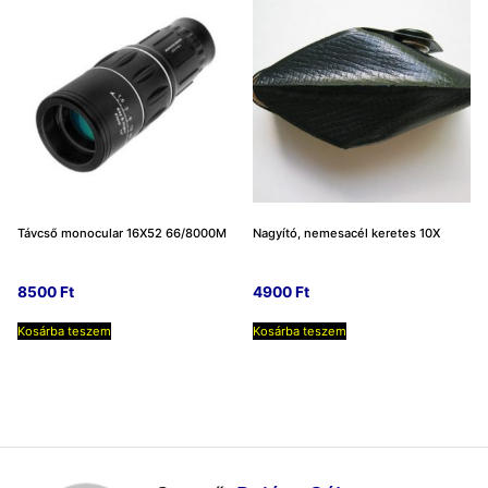
Távcső monocular 16X52 66/8000M
Nagyító, nemesacél keretes 10X
8500
Ft
4900
Ft
Kosárba teszem
Kosárba teszem