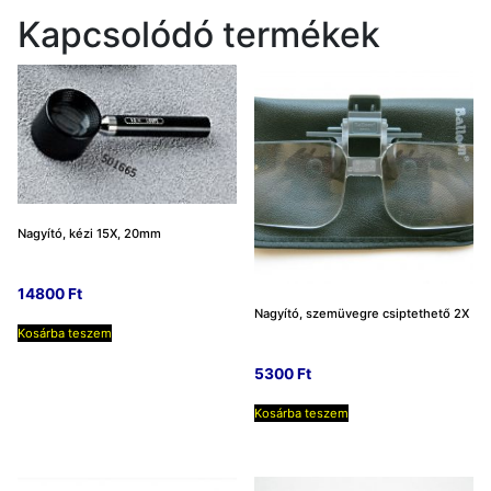
10X
Kapcsolódó termékek
mennyiség
Nagyító, kézi 15X, 20mm
14800
Ft
Nagyító, szemüvegre csiptethető 2X
Kosárba teszem
5300
Ft
Kosárba teszem