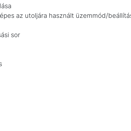
dása
képes az utoljára használt üzemmód/beállít
ási sor
s