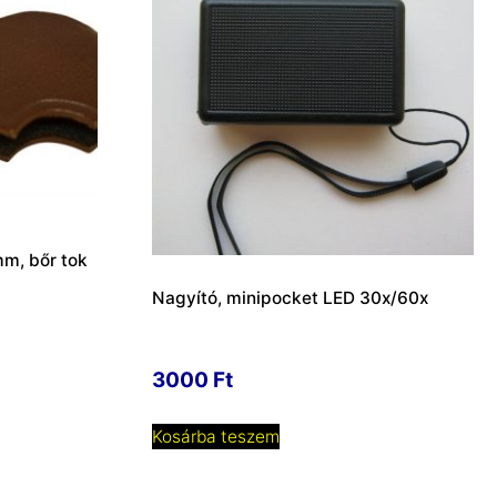
m, bőr tok
Nagyító, minipocket LED 30x/60x
3000
Ft
Kosárba teszem