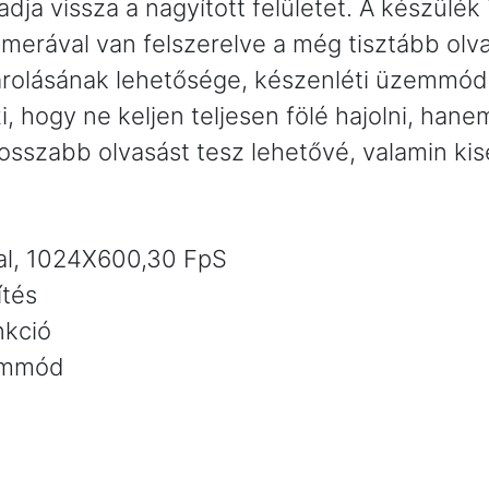
dja vissza a nagyított felületet. A készülé
amerával van felszerelve a még tisztább ol
tárolásának lehetősége, készenléti üzemmód.
i, hogy ne keljen teljesen fölé hajolni, ha
 hosszabb olvasást tesz lehetővé, valamin kis
val, 1024X600,30 FpS
ítés
nkció
emmód