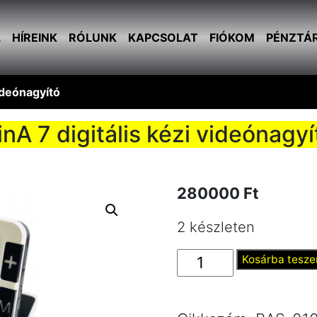
L
HÍREINK
RÓLUNK
KAPCSOLAT
FIÓKOM
PÉNZTÁ
videónagyító
inA 7 digitális kézi videónagyí
280000
Ft
2 készleten
VinA
Kosárba tesz
7
digitális