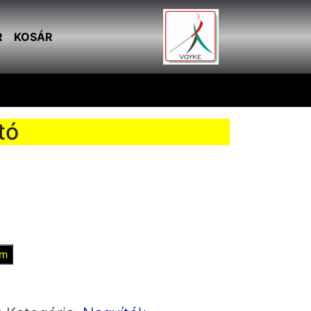
R
KOSÁR
tó
em