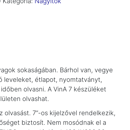
0
Kategória:
Nagyítók
nyagok sokaságában. Bárhol van, vegye
 leveleket, étlapot, nyomtatványt,
y időben olvasni. A VinA 7 készüléket
lületen olvashat.
olvasást. 7”-os kijelzővel rendelkezik,
tőséget biztosít. Nem mosódnak el a