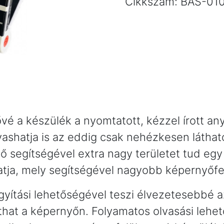
Cikkszám:
BAS-01
kézi
videónagyító
mennyiség
ővé a készülék a nyomtatott, kézzel írott a
ashatja is az eddig csak nehézkesen látható
elző segítségével extra nagy területet tud eg
hatja, mely segítségével nagyobb képernyőfe
yítási lehetőségével teszi élvezetesebbé az 
that a képernyőn. Folyamatos olvasási lehe