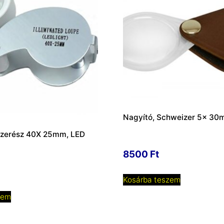
Nagyító, Schweizer 5x 30m
szerész 40X 25mm, LED
8500
Ft
Kosárba teszem
zem