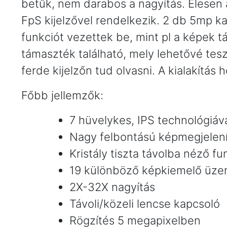
betűk, nem darabos a nagyítás. Élesen a
FpS kijelzővel rendelkezik. 2 db 5mp k
funkciót vezettek be, mint pl a képek 
támaszték található, mely lehetővé tesz
ferde kijelzőn tud olvasni. A kialakítás
Főbb jellemzők:
7 hüvelykes, IPS technológiá
Nagy felbontású képmegjelen
Kristály tiszta távolba néző fu
19 különböző képkiemelő üz
2X-32X nagyítás
Távoli/közeli lencse kapcsoló
Rögzítés 5 megapixelben