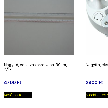
Nagyító, vonalzós sorolvasó, 30cm,
Nagyító, ék
2,5x
4700
Ft
2900
Ft
Kosárba teszem
Kosárba tes