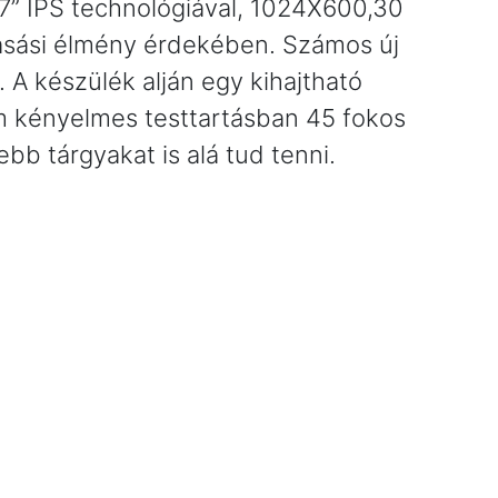
k 7” IPS technológiával, 1024X600,30
vasási élmény érdekében. Számos új
 A készülék alján egy kihajtható
nem kényelmes testtartásban 45 fokos
ebb tárgyakat is alá tud tenni.