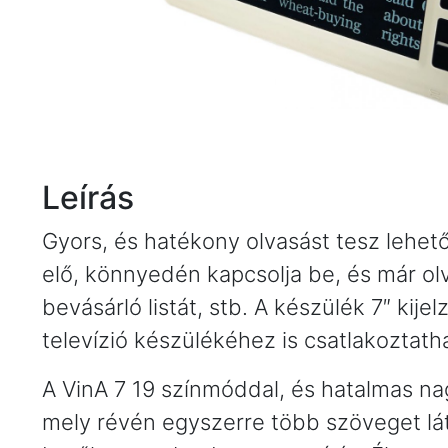
Leírás
Gyors, és hatékony olvasást tesz lehet
elő, könnyedén kapcsolja be, és már olv
bevásárló listát, stb. A készülék 7″ kij
televízió készülékéhez is csatlakoztat
A VinA 7 19 színmóddal, és hatalmas nag
mely révén egyszerre több szöveget lá