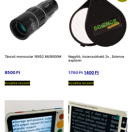
Távcső monocular 16X52 66/8000M
Nagyító, öszecsukható 2x , Science
explorer
Original
Current
8500
Ft
1750
Ft
1400
Ft
price
price
Kosárba teszem
Kosárba teszem
was:
is:
1750 Ft.
1400 Ft.