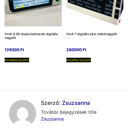
VinA 4.3D dupla kamnerás digitális
VinA 7 digitális kézi videónagyító
nagyító
126000
Ft
280000
Ft
Kosárba teszem
Kosárba teszem
Szerző:
Zsuzsanna
További bejegyzések tőle
Zsuzsanna