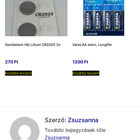
Gombelem HQ Lítium CR2025 3v
Varta AA elem, Longlife
270
Ft
1200
Ft
Kosárba teszem
Kosárba teszem
Szerző:
Zsuzsanna
További bejegyzések tőle
Zsuzsanna