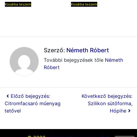
Kosárba teszem
Kosárba teszem
Szerző:
Németh Róbert
További bejegyzések tőle
Németh
Róbert
Előző bejegyzés:
Következő bejegyzés:
Citromfacsaró műenyag
Szilikon sütőforma,
tetővel
Hópihe