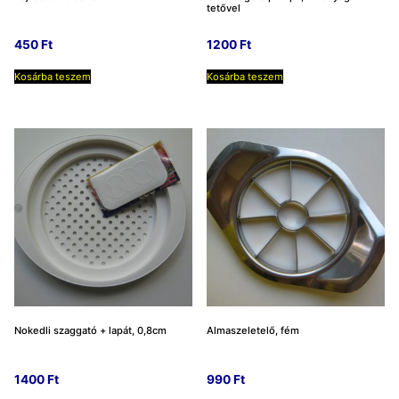
tetővel
450
Ft
1200
Ft
Kosárba teszem
Kosárba teszem
Nokedli szaggató + lapát, 0,8cm
Almaszeletelő, fém
1400
Ft
990
Ft