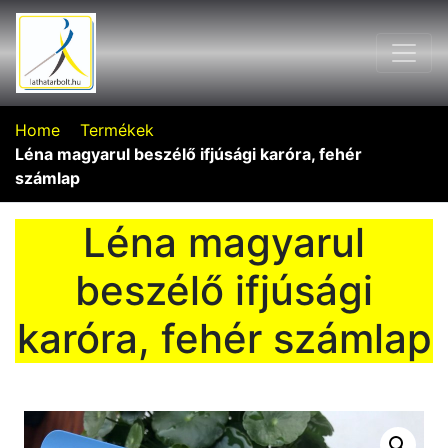
Home
Termékek
Léna magyarul beszélő ifjúsági karóra, fehér
számlap
Léna magyarul
beszélő ifjúsági
karóra, fehér számlap