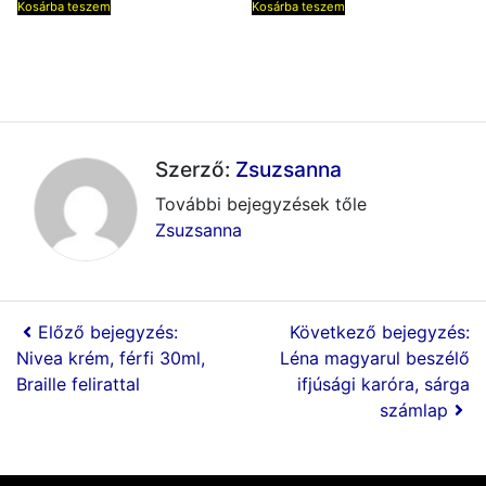
Kosárba teszem
Kosárba teszem
Szerző:
Zsuzsanna
További bejegyzések tőle
Zsuzsanna
Előző bejegyzés:
Következő bejegyzés:
Nivea krém, férfi 30ml,
Léna magyarul beszélő
Braille felirattal
ifjúsági karóra, sárga
számlap