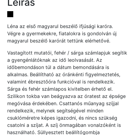
Leírás
Léna az első magyarul beszélő ifjúsági karóra.
Végre a gyermekekre, fiatalokra is gondolván új
magyarul beszélő karórát tettünk elérhetővé.
Vastagított mutatói, fehér / sárga számlapjuk segítik
a gyengénlátóknak az idő leolvasását. Az
időbemondáson túl a dátum bemondására is
alkalmas. Beállítható az óránkénti figyelmeztetés,
valamint ébresztőóra funkcióval is rendelkezik.
Sárga és fehér számlapos kivitelben érhető el.
Szilikon tokba van beágyazva az óratest az épsége
megóvása érdekében. Csattanós műanyag szíjjal
rendelkezik, melynek segítségével minden
csuklóméretre képes igazodni, és nincs szükség
csatolni a szíjat. A szíj önmagában vonalzóként is
használható. Süllyesztett beállítógombja