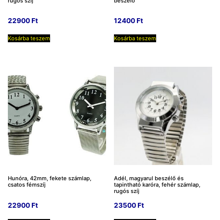
rugós szíj
beszélő
22900
Ft
12400
Ft
Kosárba teszem
Kosárba teszem
Hunóra, 42mm, fekete számlap,
Adél, magyarul beszélő és
csatos fémszíj
tapintható karóra, fehér számlap,
rugós szíj
22900
Ft
23500
Ft