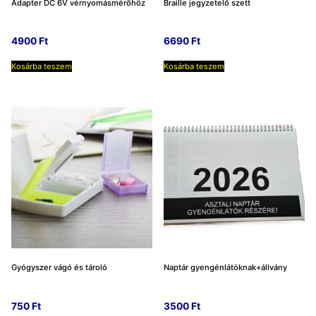
Adapter DC 6V vérnyomásmérőhöz
Braille jegyzetelő szett
4900
Ft
6690
Ft
Kosárba teszem
Kosárba teszem
Gyógyszer vágó és tároló
Naptár gyengénlátóknak+állvány
750
Ft
3500
Ft