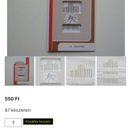
550
Ft
87 készleten
Tűkészlet,
Kosárba teszem
pattintós,