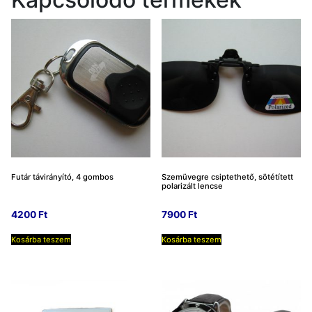
Futár távirányító, 4 gombos
Szemüvegre csiptethető, sötétített
polarizált lencse
4200
Ft
7900
Ft
Kosárba teszem
Kosárba teszem