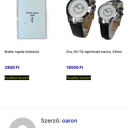
Braille naptár kollekció
Óra, HV-TQ tapintható karóra, 24mm
2800
Ft
19500
Ft
Kosárba teszem
Kosárba teszem
Szerző:
oaron