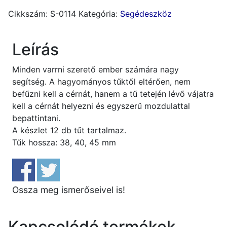
12
Cikkszám:
S-0114
Kategória:
Segédeszköz
darabos
mennyiség
Leírás
Minden varrni szerető ember számára nagy
segítség. A hagyományos tűktől eltérően, nem
befűzni kell a cérnát, hanem a tű tetején lévő vájatra
kell a cérnát helyezni és egyszerű mozdulattal
bepattintani.
A készlet 12 db tűt tartalmaz.
Tűk hossza: 38, 40, 45 mm
Ossza meg ismerőseivel is!
Kapcsolódó termékek