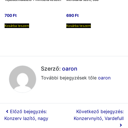
700
Ft
690
Ft
Kosárba teszem
Kosárba teszem
Szerző:
oaron
További bejegyzések tőle
oaron
Előző bejegyzés:
Következő bejegyzés:
Konzerv lazító, nagy
Konzervnyitó, Vardefull