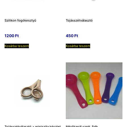
Szilikon fogókesztyű
Tojásszétválasztó
1200
Ft
450
Ft
Kosárba teszem
Kosárba teszem
Tojásszétválasztó + miniszita készlet
Mérőkanál szett, 5db