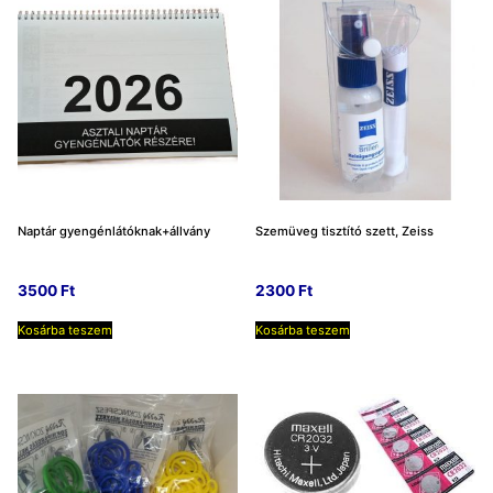
Naptár gyengénlátóknak+állvány
Szemüveg tisztító szett, Zeiss
3500
Ft
2300
Ft
Kosárba teszem
Kosárba teszem