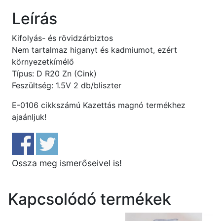
LR20
Leírás
1,5V
2db/csomag
Kifolyás- és rövidzárbiztos
mennyiség
Nem tartalmaz higanyt és kadmiumot, ezért
környezetkímélő
Típus: D R20 Zn (Cink)
Feszültség: 1.5V 2 db/bliszter
E-0106 cikkszámú Kazettás magnó termékhez
ajaánljuk!
Ossza meg ismerőseivel is!
Kapcsolódó termékek