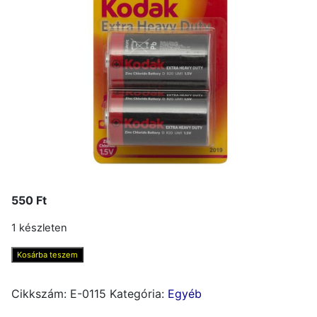
550
Ft
1 készleten
Kodak
Kosárba teszem
Góliát
elem
Cikkszám:
E-0115
Kategória:
Egyéb
D,