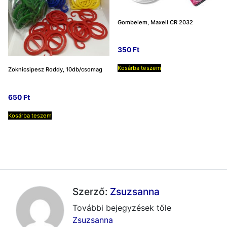
Gombelem, Maxell CR 2032
350
Ft
Kosárba teszem
Zoknicsipesz Roddy, 10db/csomag
650
Ft
Kosárba teszem
Szerző:
Zsuzsanna
További bejegyzések tőle
Zsuzsanna