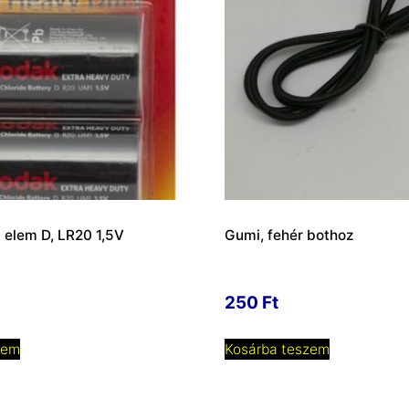
 elem D, LR20 1,5V
Gumi, fehér bothoz
g
250
Ft
zem
Kosárba teszem