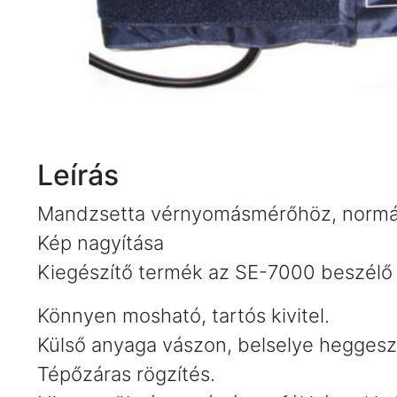
Leírás
Mandzsetta vérnyomásmérőhöz, normá
Kép nagyítása
Kiegészítő termék az SE-7000 beszél
Könnyen mosható, tartós kivitel.
Külső anyaga vászon, belselye heggeszté
Tépőzáras rögzítés.