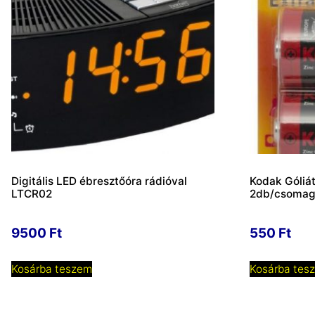
Digitális LED ébresztőóra rádióval
Kodak Góliát
LTCR02
2db/csoma
9500
Ft
550
Ft
Kosárba teszem
Kosárba tes