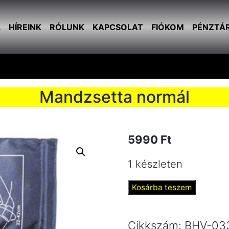
L
HÍREINK
RÓLUNK
KAPCSOLAT
FIÓKOM
PÉNZTÁ
Mandzsetta normál
5990
Ft
1 készleten
Mandzsetta
Kosárba teszem
normál
mennyiség
Cikkszám:
BHV-03