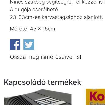
Nincs szükség segítségre, fél kézzel is
A dugója cserélhető.
23-33cm-es karvastagsághoz ajanlott.
Mérete: 45 x 15cm
Ossza meg ismerőseivel is!
Kapcsolódó termékek