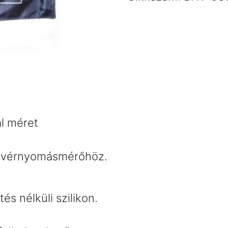
l méret
ő vérnyomásmérőhöz.
s nélküli szilikon.