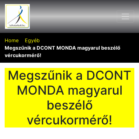
Home
Egyéb
Megszűnik a DCONT MONDA magyarul beszélő
vércukormérő!
Megszűnik a DCONT
MONDA magyarul
beszélő
vércukormérő!