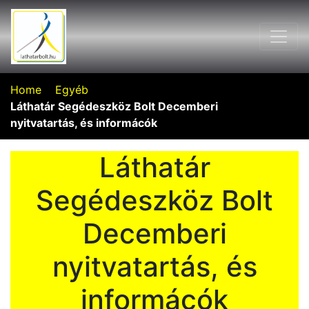
Home
Egyéb
Láthatár Segédeszköz Bolt Decemberi
nyitvatartás, és informácók
Láthatár
Segédeszköz Bolt
Decemberi
nyitvatartás, és
informácók