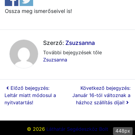
Ossza meg ismerőseivel is!
Szerző:
Zsuzsanna
További bejegyzések tőle
Zsuzsanna
Előző bejegyzés:
Következő bejegyzés:
Leltár miatt módosul a
Január 16-tól változnak a
nyitvatartás!
házhoz szállítás díjai!
© 2026
Láthatár Segédeszköz Bolt
448px