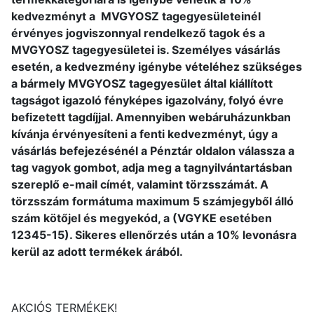
kedvezményt a MVGYOSZ tagegyesületeinél
érvényes jogviszonnyal rendelkező tagok és a
MVGYOSZ tagegyesületei is.
Személyes vásárlás
esetén, a
kedvezmény igénybe vételéhez szükséges
a
bármely MVGYOSZ tagegyesület által kiállított
tagságot igazoló fényképes igazolvány, folyó évre
befizetett tagdíjjal. Amennyiben webáruházunkban
kívánja érvényesíteni a fenti kedvezményt, úgy a
vásárlás befejezésénél a Pénztár oldalon
válassza a
tag vagyok gombot, adja meg a tagnyilvántartásban
szereplő e-mail címét, valamint törzsszámát. A
törzsszám formátuma maximum 5 számjegyből álló
szám kötőjel és megyekód, a (VGYKE esetében
12345-15)
.
Sikeres ellenőrzés után a 10% levonásra
kerül az adott termékek árából.
AKCIÓS TERMÉKEK!