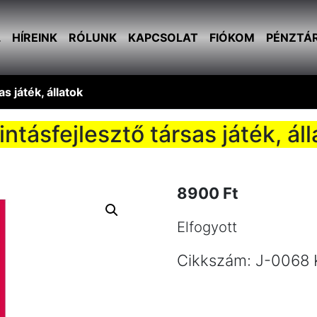
L
HÍREINK
RÓLUNK
KAPCSOLAT
FIÓKOM
PÉNZTÁ
s játék, állatok
ntásfejlesztő társas játék, ál
8900
Ft
Elfogyott
Cikkszám:
J-0068