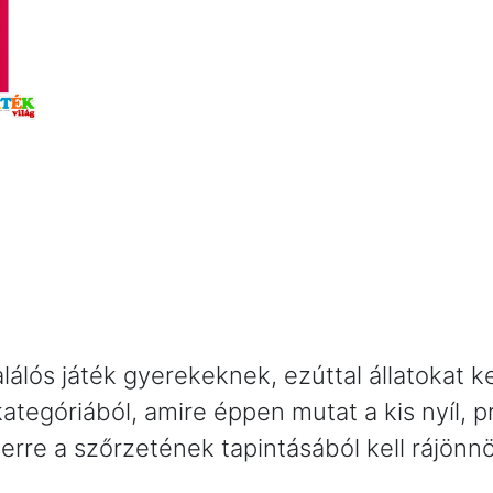
álós játék gyerekeknek, ezúttal állatokat kel
kategóriából, amire éppen mutat a kis nyíl,
derre a szőrzetének tapintásából kell rájönn