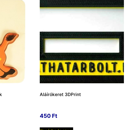
k
Aláírókeret 3DPrint
450
Ft