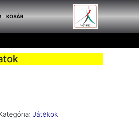
R
KOSÁR
latok
Kategória:
Játékok