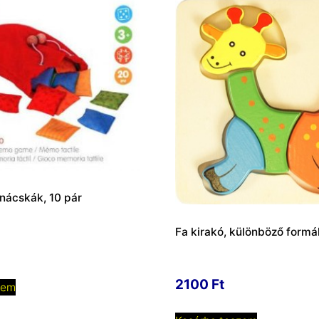
nácskák, 10 pár
Fa kirakó, különböző formá
2100
Ft
zem