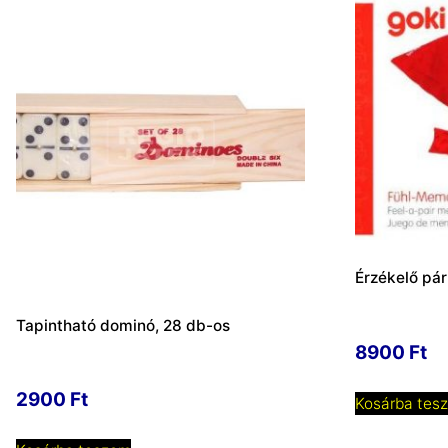
Érzékelő pár
Tapintható dominó, 28 db-os
8900
Ft
2900
Ft
Kosárba tes