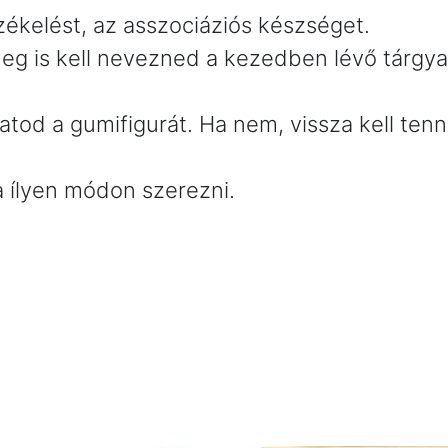
érzékelést, az asszociáziós készséget.
g is kell nevezned a kezedben lévő tárgyat,
hatod a gumifigurát. Ha nem, vissza kell ten
a ílyen módon szerezni.