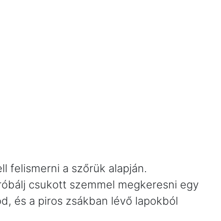
l felismerni a szőrük alapján.
 próbálj csukott szemmel megkeresni egy
öd, és a piros zsákban lévő lapokból