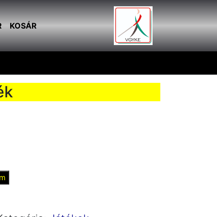
R
KOSÁR
ék
em