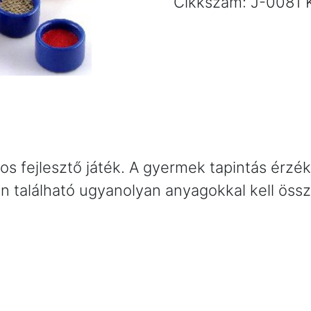
Cikkszám:
J-0081
játék
mennyiség
os fejlesztő játék. A gyermek tapintás érzék
 található ugyanolyan anyagokkal kell össz