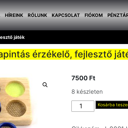
L
HÍREINK
RÓLUNK
KAPCSOLAT
FIÓKOM
PÉNZTÁ
lesztő játék
apintás érzékelő, fejlesztő ját
7500
Ft
8 készleten
Tapintás
Kosárba tesz
érzékelő,
fejlesztő