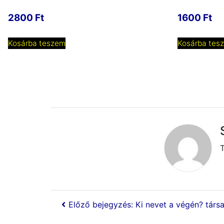
2800
Ft
1600
Ft
Kosárba teszem
Kosárba tes
Előző bejegyzés: Ki nevet a végén? társa