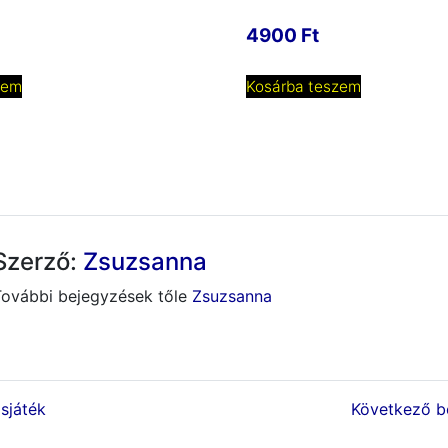
4900
Ft
zem
Kosárba teszem
Szerző:
Zsuzsanna
További bejegyzések tőle
Zsuzsanna
sjáték
Következő be