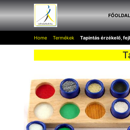
FŐOLDA
Home
Termékek
Tapintás érzékelő, fej
T