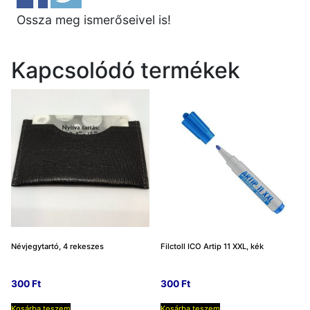
Ossza meg ismerőseivel is!
Kapcsolódó termékek
Névjegytartó, 4 rekeszes
Filctoll ICO Artip 11 XXL, kék
300
Ft
300
Ft
Kosárba teszem
Kosárba teszem