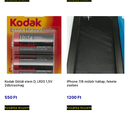
Kodak Góliát elem D, LR20 1,5V
IPhone 7/8 műbőr hátlap, fekete
2db/csomag
zsebes
550
Ft
1200
Ft
Kosárba teszem
Kosárba teszem