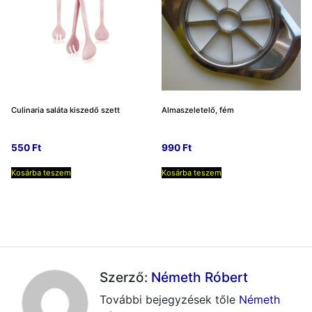
Culinaria saláta kiszedő szett
Almaszeletelő, fém
550
Ft
990
Ft
Kosárba teszem
Kosárba teszem
Szerző:
Németh Róbert
További bejegyzések tőle
Németh