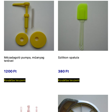
Mézadagoló pumpa, műanyag
Szilikon spatula
tetővel
1200
Ft
380
Ft
Kosárba teszem
Kosárba teszem