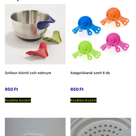
Szilikon kiöntő csőr edényre
Adagolókanál szett 6 db
950
Ft
650
Ft
Kosárba teszem
Kosárba teszem