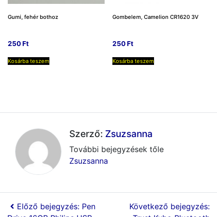
Gumi, fehér bothoz
Gombelem, Camelion CR1620 3V
250
Ft
250
Ft
Kosárba teszem
Kosárba teszem
Szerző:
Zsuzsanna
További bejegyzések tőle
Zsuzsanna
Előző bejegyzés: Pen
Következő bejegyzés: