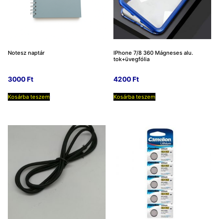
Notesz naptár
IPhone 7/8 360 Mágneses alu.
tok+üvegfólia
3000
Ft
4200
Ft
Kosárba teszem
Kosárba teszem