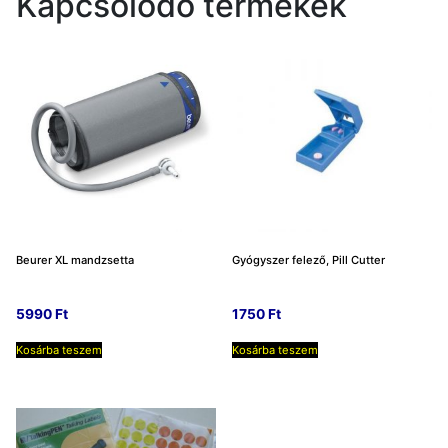
Kapcsolódó termékek
Beurer XL mandzsetta
Gyógyszer felező, Pill Cutter
5990
Ft
1750
Ft
Kosárba teszem
Kosárba teszem