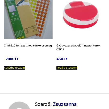
Cimkéző toll szetthez címke csomag
Gyógyszer adagoló 1 napra, kerek
Astrid
12990
Ft
450
Ft
Kosárba teszem
Kosárba teszem
Szerző:
Zsuzsanna