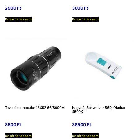
2900
Ft
3000
Ft
Kosárba teszem
Kosárba teszem
Távcső monocular 16X52 66/8000M
Nagyító, Schweizer 56D, Ökolux
4500K
8500
Ft
36500
Ft
Kosárba teszem
Kosárba teszem