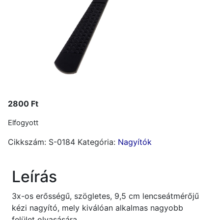
2800
Ft
Elfogyott
Cikkszám:
S-0184
Kategória:
Nagyítók
Leírás
3x-os erősségű, szögletes, 9,5 cm lencseátmérőjű
kézi nagyító, mely kiválóan alkalmas nagyobb
felület olvasására.