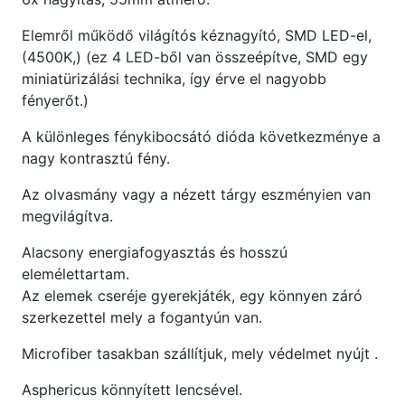
Elemről működő világítós kéznagyító, SMD LED-el,
(4500K,) (ez 4 LED-ből van összeépítve, SMD egy
miniatürizálási technika, így érve el nagyobb
fényerőt.)
A különleges fénykibocsátó dióda következménye a
nagy kontrasztú fény.
Az olvasmány vagy a nézett tárgy eszményien van
megvilágítva.
Alacsony energiafogyasztás és hosszú
elemélettartam.
Az elemek cseréje gyerekjáték, egy könnyen záró
szerkezettel mely a fogantyún van.
Microfiber tasakban szállítjuk, mely védelmet nyújt .
Asphericus könnyített lencsével.