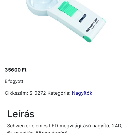
35600
Ft
Elfogyott
Cikkszám:
S-0272
Kategória:
Nagyítók
Leírás
Schweizer elemes LED megvilágítású nagyító, 24D,
6x nagyítás, 55mm átmérő.