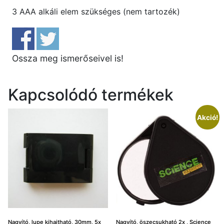
3 AAA alkáli elem szükséges (nem tartozék)
Ossza meg ismerőseivel is!
Kapcsolódó termékek
Akció!
Nagyító, lupe kihajtható, 30mm, 5x
Nagyító, öszecsukható 2x , Science