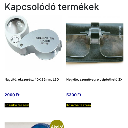
Kapcsolódó termékek
Nagyító, ékszerész 40X 25mm, LED
Nagyító, szemüvegre csiptethető 2X
2900
Ft
5300
Ft
Kosárba teszem
Kosárba teszem
Akció!