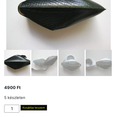
4900
Ft
5 készleten
Nagyító,
Kosárba teszem
nemesacél