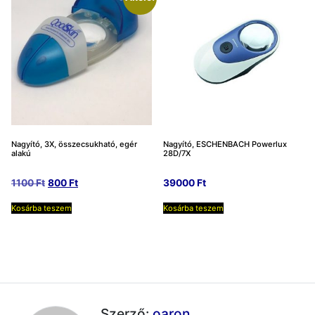
Nagyító, 3X, összecsukható, egér
Nagyító, ESCHENBACH Powerlux
alakú
28D/7X
Original
Current
1100
Ft
800
Ft
39000
Ft
price
price
Kosárba teszem
Kosárba teszem
was:
is:
1100 Ft.
800 Ft.
Szerző:
oaron