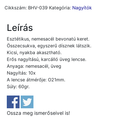
keretes
Cikkszám:
BHV-039
Kategória:
Nagyítók
10X
mennyiség
Leírás
Esztétikus, nemesacél bevonatú keret.
Összecsukva, egyszerű dísznek látszik.
Kicsi, nyakba akasztható.
Erős nagyítású, karcálló üveg lencse.
Anyaga: nemesacél, üveg
Nagyítás: 10x
A lencse átmérője: O21mm.
Súly: 60gr.
Ossza meg ismerőseivel is!