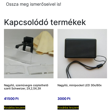
Ossza meg ismerőseivel is!
Kapcsolódó termékek
Nagyító, szemüvegre csiptethető
Nagyító, minipocket LED 30x/60x
szett Schweizer, 2X,2,5X,3X
41500
Ft
3000
Ft
Kosárba teszem
Kosárba teszem