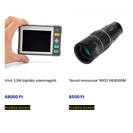
VinA 3,5M digitális videónagyító
Távcső monocular 16X52 66/8000M
68000
Ft
8500
Ft
Kosárba teszem
Kosárba teszem