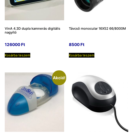
VinA 4.3D dupla kamnerás digitális
Távcső monocular 16X52 66/8000M
nagyító
126000
Ft
8500
Ft
Kosárba teszem
Kosárba teszem
Akció!