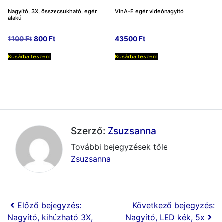
Nagyító, 3X, összecsukható, egér
VinA-E egér videónagyító
alakú
Original
Current
1100
Ft
800
Ft
43500
Ft
price
price
Kosárba teszem
Kosárba teszem
was:
is:
1100 Ft.
800 Ft.
Szerző:
Zsuzsanna
További bejegyzések tőle
Zsuzsanna
Előző bejegyzés:
Következő bejegyzés:
Nagyító, kihúzható 3X,
Nagyító, LED kék, 5x