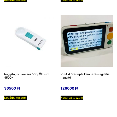
was:
is:
1750 Ft.
1400 Ft.
Nagyító, Schweizer 56D, Ökolux
VinA 4.3D dupla kamnerás digitális
4500K
nagyító
36500
Ft
126000
Ft
Kosárba teszem
Kosárba teszem