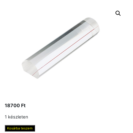
18700
Ft
1 készleten
Nagyító,
Kosárba teszem