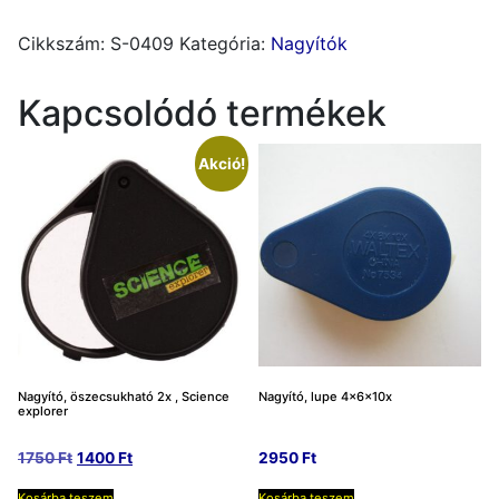
ESCHENBACH
sorolvasó
Cikkszám:
S-0409
Kategória:
Nagyítók
2X,
122mmX26mm
Kapcsolódó termékek
mennyiség
Akció!
Nagyító, öszecsukható 2x , Science
Nagyító, lupe 4x6x10x
explorer
Original
Current
1750
Ft
1400
Ft
2950
Ft
price
price
Kosárba teszem
Kosárba teszem