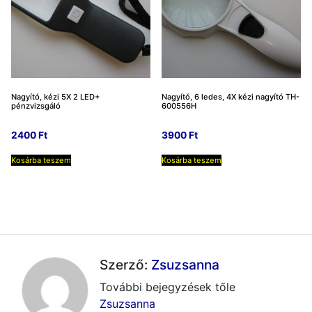
Nagyító, kézi 5X 2 LED+
Nagyító, 6 ledes, 4X kézi nagyító TH-
pénzvizsgáló
600556H
2400
Ft
3900
Ft
Kosárba teszem
Kosárba teszem
Szerző:
Zsuzsanna
További bejegyzések tőle
Zsuzsanna