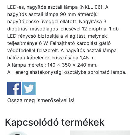
LED-es, nagyítós asztali lámpa (NKLL 06). A
nagyítós asztali lámpa 90 mm átmérőjű
nagyítólencse üveggel ellátott. Nagyítása 3
dioptriás, másodlagos lencsével 12 dioptria. 1 db
LED fénycső biztosítja a világítást, melynek
teljesítménye 6 W. Felhajtható karcolást gátló
védőfedéllel felszerelt. A nagyítós asztali lámpa
hálózati kábelének hosszúsága 1,45 m.
A lámpa méretei: 140 x 350 x 240 mm.
A+ energiahatékonysági osztályba sorolható lámpa.
Ossza meg ismerőseivel is!
Kapcsolódó termékek