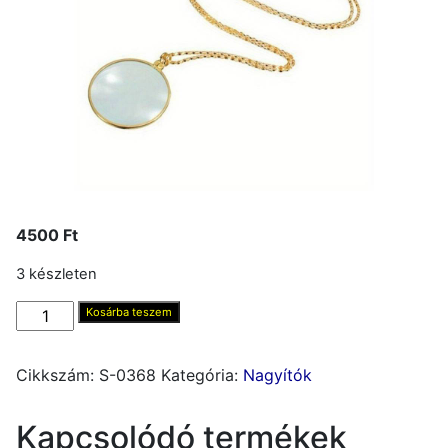
4500
Ft
3 készleten
Nagyító,
Kosárba teszem
3X
nyakba
Cikkszám:
S-0368
Kategória:
Nagyítók
akasztható
MG2015
Kapcsolódó termékek
mennyiség