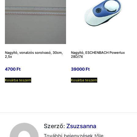
Nagyító, vonalzós sorolvasó, 30cm,
Nagyító, ESCHENBACH Powerlux
2,5x
28D/7X
4700
Ft
39000
Ft
Kosárba teszem
Kosárba teszem
Szerző:
Zsuzsanna
További bejegyzések tőle