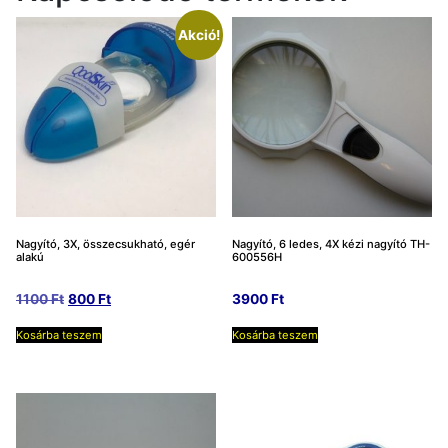
Akció!
Nagyító, 3X, összecsukható, egér
Nagyító, 6 ledes, 4X kézi nagyító TH-
alakú
600556H
Original
Current
1100
Ft
800
Ft
3900
Ft
price
price
Kosárba teszem
Kosárba teszem
was:
is:
1100 Ft.
800 Ft.