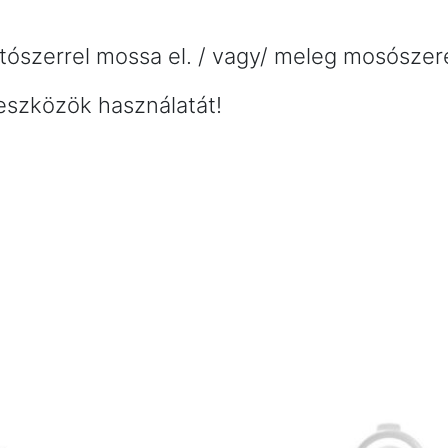
ószerrel mossa el. / vagy/ meleg mosószere
eszközök használatát!