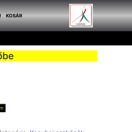
R
KOSÁR
őbe
em