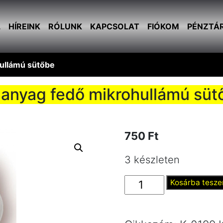
L
HÍREINK
RÓLUNK
KAPCSOLAT
FIÓKOM
PÉNZTÁ
ullámú sütőbe
anyag fedő mikrohullámú süt
750
Ft
3 készleten
Műanyag
Kosárba tesz
fedő
mikrohullámú