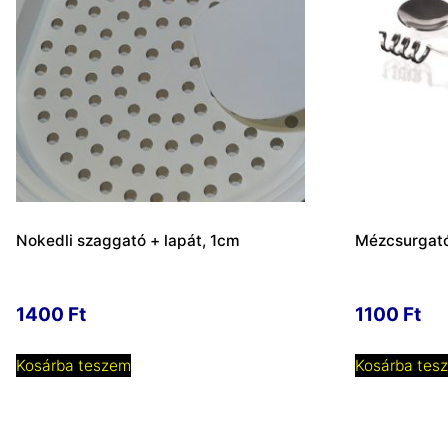
Nokedli szaggató + lapát, 1cm
Mézcsurgató
1400
Ft
1100
Ft
Kosárba teszem
Kosárba tes