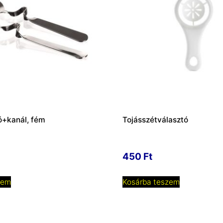
+kanál, fém
Tojásszétválasztó
450
Ft
zem
Kosárba teszem