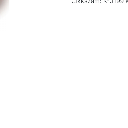
Cikkszám:
K-0199
sütőbe
mennyiség