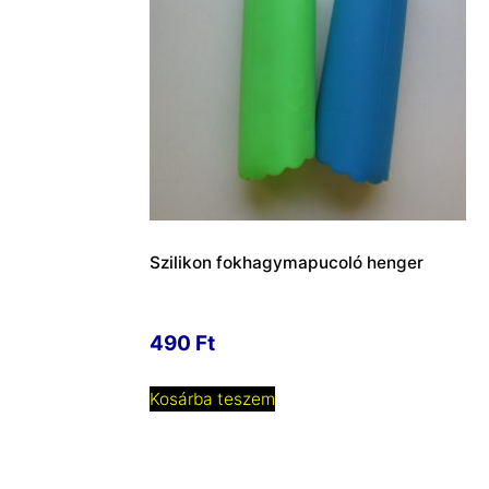
Szilikon fokhagymapucoló henger
490
Ft
Kosárba teszem