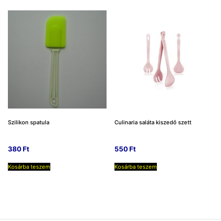
Szilikon spatula
Culinaria saláta kiszedő szett
380
Ft
550
Ft
Kosárba teszem
Kosárba teszem