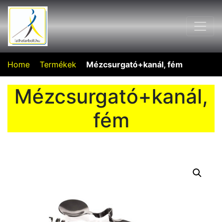
Home
Termékek
Mézcsurgató+kanál, fém
Mézcsurgató+kanál,
fém