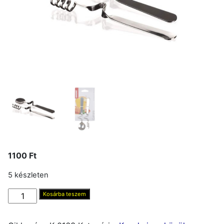
1100
Ft
5 készleten
Mézcsurgató+kanál,
Kosárba teszem
fém
mennyiség