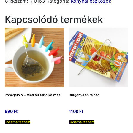
Cikkszám:
K-0163
Kategória:
Konyhai eszközök
Kapcsolódó termékek
Pohárjelölő + teafilter tartó készlet
Burgonya spirálozó
990
Ft
1100
Ft
Kosárba teszem
Kosárba teszem