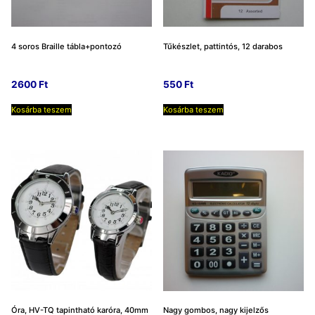
4 soros Braille tábla+pontozó
Tűkészlet, pattintós, 12 darabos
2600
Ft
550
Ft
Kosárba teszem
Kosárba teszem
Óra, HV-TQ tapintható karóra, 40mm
Nagy gombos, nagy kijelzős