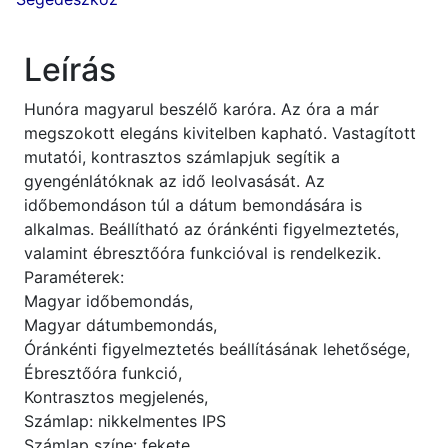
csatos
fémszíj
mennyiség
Leírás
Hunóra magyarul beszélő karóra. Az óra a már
megszokott elegáns kivitelben kapható. Vastagított
mutatói, kontrasztos számlapjuk segítik a
gyengénlátóknak az idő leolvasását. Az
időbemondáson túl a dátum bemondására is
alkalmas. Beállítható az óránkénti figyelmeztetés,
valamint ébresztőóra funkcióval is rendelkezik.
Paraméterek:
Magyar időbemondás,
Magyar dátumbemondás,
Óránkénti figyelmeztetés beállításának lehetősége,
Ébresztőóra funkció,
Kontrasztos megjelenés,
Számlap: nikkelmentes IPS
Számlap színe: fekete