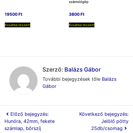
számológép
19500
Ft
3800
Ft
Kosárba teszem
Kosárba teszem
Szerző:
Balázs Gábor
További bejegyzések tőle
Balázs
Gábor
Előző bejegyzés:
Következő bejegyzés:
Hunóra, 42mm, fekete
Jelölő pötty
számlap, bőrszíj
25db/csomag