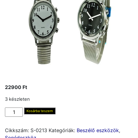
22900
Ft
3 készleten
Hunóra,
Kosárba teszem
42mm,
fekete
Cikkszám:
S-0213
Kategóriák:
Beszélő eszközök
,
számlap,
Segédeszköz