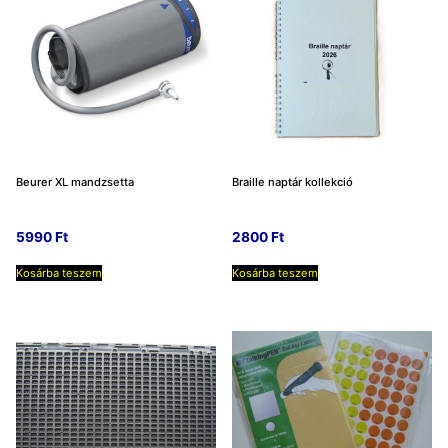
Beurer XL mandzsetta
Braille naptár kollekció
5990
Ft
2800
Ft
Kosárba teszem
Kosárba teszem