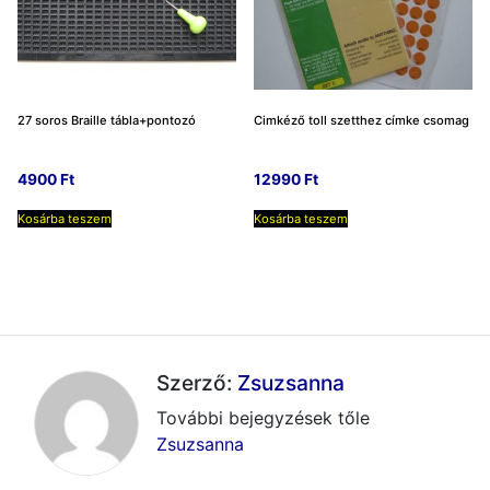
27 soros Braille tábla+pontozó
Cimkéző toll szetthez címke csomag
4900
Ft
12990
Ft
Kosárba teszem
Kosárba teszem
Szerző:
Zsuzsanna
További bejegyzések tőle
Zsuzsanna