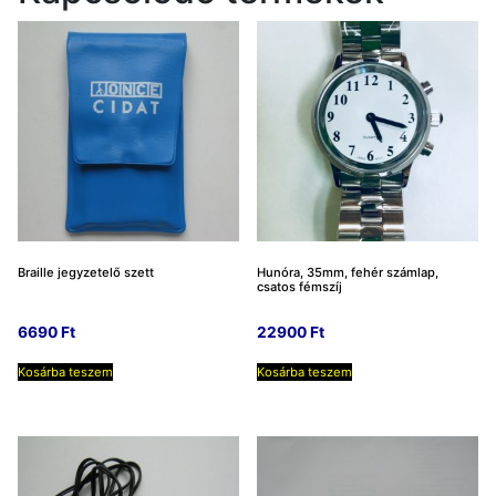
Braille jegyzetelő szett
Hunóra, 35mm, fehér számlap,
csatos fémszíj
6690
Ft
22900
Ft
Kosárba teszem
Kosárba teszem