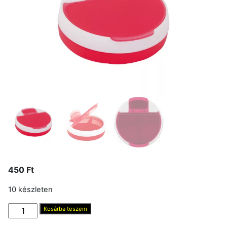
450
Ft
10 készleten
Gyógyszer
Kosárba teszem
adagoló