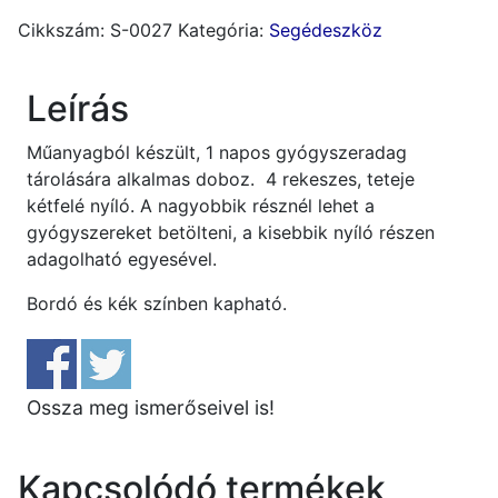
1
Cikkszám:
S-0027
Kategória:
Segédeszköz
napra,
kerek
Astrid
Leírás
mennyiség
Műanyagból készült, 1 napos gyógyszeradag
tárolására alkalmas doboz. 4 rekeszes, teteje
kétfelé nyíló. A nagyobbik résznél lehet a
gyógyszereket betölteni, a kisebbik nyíló részen
adagolható egyesével.
Bordó és kék színben kapható.
Ossza meg ismerőseivel is!
Kapcsolódó termékek