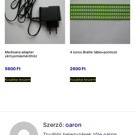
Medisana adapter
4 soros Braille tábla+pontozó
vérnyomásmérőhöz
5600
Ft
2600
Ft
Kosárba teszem
Kosárba teszem
Szerző:
oaron
További bejegyzések tőle
oaron