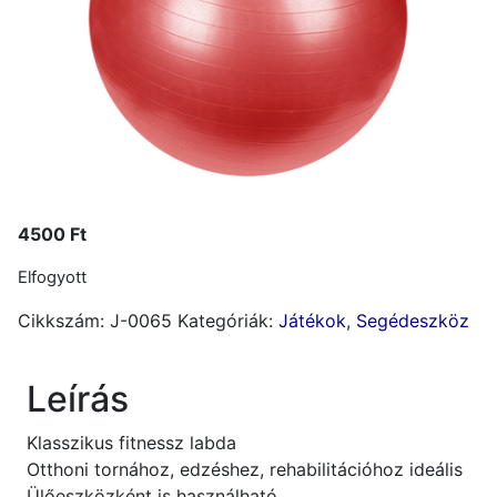
4500
Ft
Elfogyott
Cikkszám:
J-0065
Kategóriák:
Játékok
,
Segédeszköz
Leírás
Klasszikus fitnessz labda
Otthoni tornához, edzéshez, rehabilitációhoz ideális
Ülőeszközként is használható