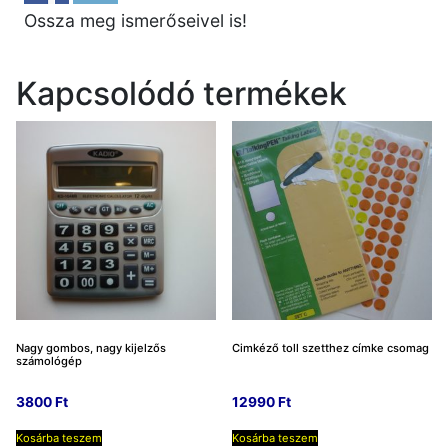
Ossza meg ismerőseivel is!
Kapcsolódó termékek
Nagy gombos, nagy kijelzős
Cimkéző toll szetthez címke csomag
számológép
3800
Ft
12990
Ft
Kosárba teszem
Kosárba teszem