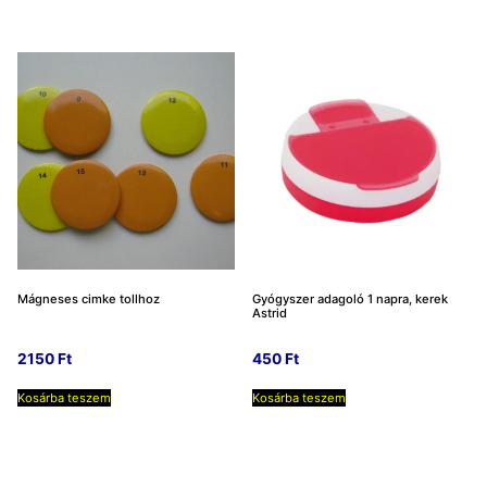
Mágneses cimke tollhoz
Gyógyszer adagoló 1 napra, kerek
Astrid
2150
Ft
450
Ft
Kosárba teszem
Kosárba teszem