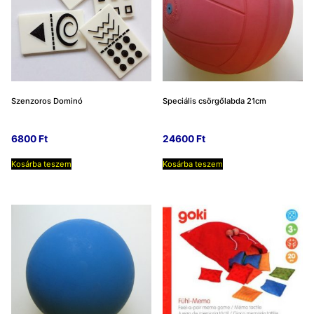
Szenzoros Dominó
Speciális csörgőlabda 21cm
6800
Ft
24600
Ft
Kosárba teszem
Kosárba teszem