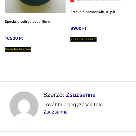
Érzékelő párnácskák, 10 pár
Speciális csörgőlabda 16cm
8900
Ft
16500
Ft
Kosárba teszem
Kosárba teszem
Szerző:
Zsuzsanna
További bejegyzések tőle
Zsuzsanna