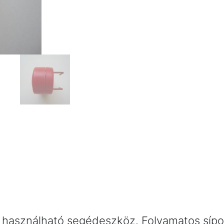
 használható segédeszköz. Folyamatos sípo