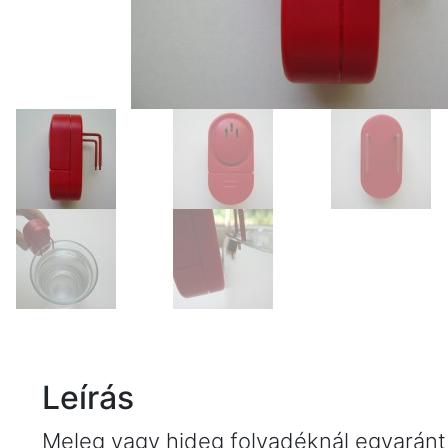
Leírás
Meleg vagy hideg folyadéknál egyaránt