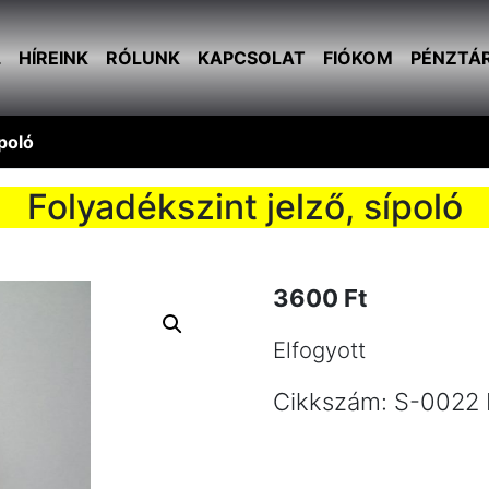
L
HÍREINK
RÓLUNK
KAPCSOLAT
FIÓKOM
PÉNZTÁ
ípoló
Folyadékszint jelző, sípoló
3600
Ft
Elfogyott
Cikkszám:
S-0022