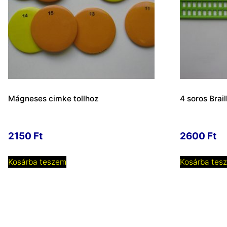
Mágneses cimke tollhoz
4 soros Brai
2150
Ft
2600
Ft
Kosárba teszem
Kosárba tes