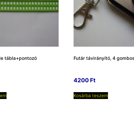
lle tábla+pontozó
Futár távirányító, 4 gombo
4200
Ft
zem
Kosárba teszem