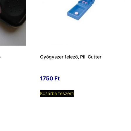
s
Gyógyszer felező, Pill Cutter
1750
Ft
Kosárba teszem