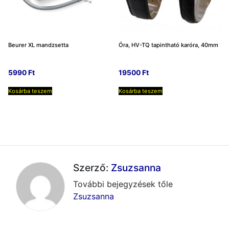
Beurer XL mandzsetta
Óra, HV-TQ tapintható karóra, 40mm
5990
Ft
19500
Ft
Kosárba teszem
Kosárba teszem
Szerző:
Zsuzsanna
További bejegyzések tőle
Zsuzsanna