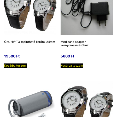
Óra, HV-TQ tapintható karóra, 24mm
Medisana adapter
vérnyomásmérőhöz
19500
Ft
5600
Ft
Kosárba teszem
Kosárba teszem