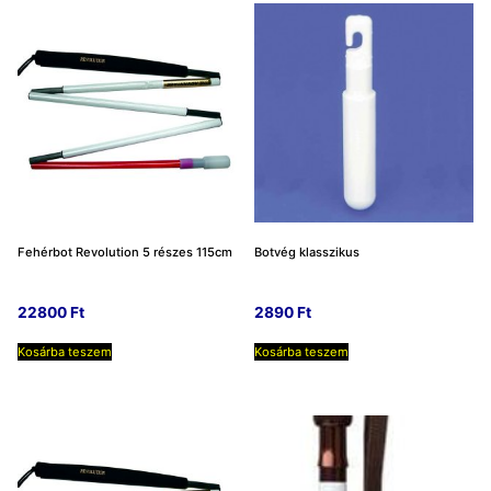
Fehérbot Revolution 5 részes 115cm
Botvég klasszikus
22800
Ft
2890
Ft
Kosárba teszem
Kosárba teszem