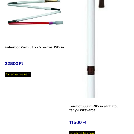
Fehérbot Revolution 5 részes 130cm
22800
Ft
Kosárba teszem
Járóbot, 80cm-90cm állítható,
fényvisszaverős
11500
Ft
Kosárba teszem